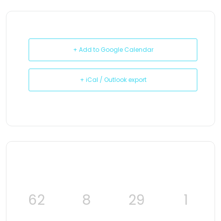
+ Add to Google Calendar
+ iCal / Outlook export
62
8
29
1