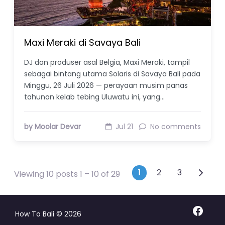
Maxi Meraki di Savaya Bali
DJ dan produser asal Belgia, Maxi Meraki, tampil
sebagai bintang utama Solaris di Savaya Bali pada
Minggu, 26 Juli 2026 — perayaan musim panas
tahunan kelab tebing Uluwatu ini, yang…
by Moolar Devar
Jul 21
No comments
Posts navig
1
2
3
Viewing 10 posts 1 – 10 of 29
Facebo
How To Bali © 2026