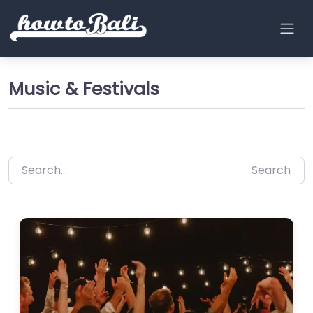
Lewati
ke
konten
Music & Festivals
Search